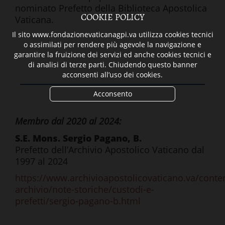
nominato Prefetto della Biblioteca Apostolica
COOKIE POLICY
Vaticana.
Il sito www.fondazionevaticanagpi.va utilizza cookies tecnici
o assimilati per rendere più agevole la navigazione e
garantire la fruizione dei servizi ed anche cookies tecnici e
di analisi di terze parti. Chiudendo questo banner
acconsenti all’uso dei cookies.
Acconsento
Membro dal 2020 al 2024:
S.E. Mons. Sergio Pagano, B.
Prefetto dell’Archivio Apostolico Vaticano dal
1997 al 2024
https://www.archivioapostolicovaticano.va/content
archivio/note-storiche/custodi-e-
prefetti/sergio-pagano-b.html