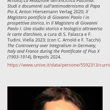
Arnold)
La Redazione dell’Enciclica Pascendi.
Studi e documenti sull'antimodernismo di Papa
Pio X,
Anton Hiersemann Verlag 2020;
Il
Magistero pontificio di Giovanni Paolo I in
prospettiva storica
, in
Il Magistero di Giovanni
Paolo I. Uno studio storico e teologico attraverso
le carte d’archivio
, a cura di S. Falasca e F.
Tudini, Viella 2023; (con C. Arnold e F. Tacchi)
The Controversy over Integralism in Germany,
Italy and France during the Pontificate of Pius X
(1903-1914
), Brepols 2024.
https://www.unive.it/data/persone/5592313/curr