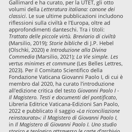
Gallimard e ha curato, per la UTET, gli otto
volumi della
Letteratura italiana: canone dei
classici
. Le sue ultime pubblicazioni includono
riflessioni sulla civiltà e l’Europa, oltre ad
approfondimenti danteschi. Tra i titoli:
Trattato delle piccole virtù. Breviario di civiltà
(Marsilio, 2019);
Storie bibliche
di J.P. Hebel
(Olschki, 2020) e
Introduzione alla Divina
Commedia
(Marsilio, 2021);
La Vie simple. Les
vertus minimes et commune
(Les Belles Lettres,
2023). Per il Comitato Scientifico della
Fondazione Vaticana Giovanni Paolo I, di cui è
membro dal 2020, ha curato l’introduzione
all’edizione critica del testo
Giovanni Paolo I -
Il Magistero. Testi e documenti del pontificato
,
Libreria Editrice Vaticana-Edizioni San Paolo,
2022 e pubblicato il saggio
«La riconciliazione
reinstaurata»: il Magistero di Giovanni Paolo I,
in
Il Magistero di Giovanni Paolo I. Uno studio
storico e teologico attraverso le carte d'archivio
,