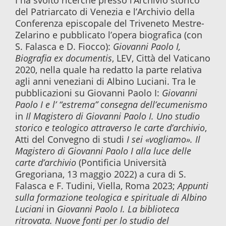
I ha svolto ricerche presso l’Archivio storico
del Patriarcato di Venezia e l’Archivio della
Conferenza episcopale del Triveneto Mestre-
Zelarino e pubblicato l’opera biografica (con
S. Falasca e D. Fiocco):
Giovanni Paolo I,
Biografia ex documentis
, LEV, Città del Vaticano
2020, nella quale ha redatto la parte relativa
agli anni veneziani di Albino Luciani. Tra le
pubblicazioni su Giovanni Paolo I:
Giovanni
Paolo I e l’ “estrema” consegna dell’ecumenismo
in
Il Magistero di Giovanni Paolo I. Uno studio
storico e teologico attraverso le carte d’archivio
,
Atti del Convegno di studi
I sei «vogliamo». Il
Magistero di Giovanni Paolo I alla luce delle
carte d’archivio
(Pontificia Università
Gregoriana, 13 maggio 2022) a cura di S.
Falasca e F. Tudini, Viella, Roma 2023;
Appunti
sulla formazione teologica e spirituale di Albino
Luciani
in
Giovanni Paolo I. La biblioteca
ritrovata. Nuove fonti per lo studio del