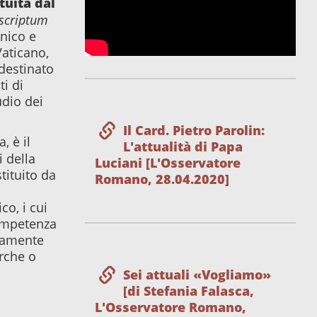
ituita dal
scriptum
onico e
Vaticano,
 destinato
ti di
udio dei
Il Card. Pietro Parolin:
, è il
L'attualità di Papa
i della
Luciani [L'Osservatore
tituito da
Romano, 28.04.2020]
co, i cui
ompetenza
neamente
erche o
Sei attuali «Vogliamo»
[di Stefania Falasca,
L'Osservatore Romano,