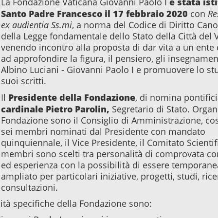
è stata ist
La Fondazione Vaticana Giovanni Paolo I
Santo Padre Francesco il 17 febbraio 2020
con
Re
ex audientia Ss.mi
, a norma del Codice di Diritto Can
della Legge fondamentale dello Stato della Città del 
venendo incontro alla proposta di dar vita a un ente
ad approfondire la figura, il pensiero, gli insegnamen
Albino Luciani - Giovanni Paolo I e promuovere lo st
suoi scritti.
Presidente della Fondazione
Il
, di nomina pontificia
cardinale Pietro Parolin,
Segretario di Stato. Organ
Fondazione sono il Consiglio di Amministrazione, cos
sei membri nominati dal Presidente con mandato
quinquiennale, il Vice Presidente, il Comitato Scientifi
membri sono scelti tra personalità di comprovata c
ed esperienza con la possibilità di essere tempora
ampliato per particolari iniziative, progetti, studi, ric
consultazioni.
alità specifiche della Fondazione sono: