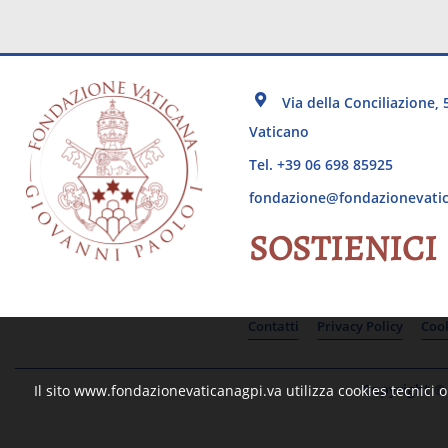
Via della Conciliazione, 
Vaticano
Tel. +39 06 698 85925
fondazione@fondazionevatic
SOSTIENICI
Contatti
Privacy Policy
Cook
Copyright © 
Il sito www.fondazionevaticanagpi.va utilizza cookies tecnici o