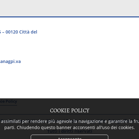
5 – 00120 Città del
anagpi.va
ie Policy
COOKIE POLICY
Fondazione Vaticana Giovanni Paolo I - Copyright fotografie © 
 assimilati per rendere più agevole la navigazione e garantire la frui
parti. Chiudendo questo banner acconsenti all’uso dei cookies.
Tutti i diritti riservati