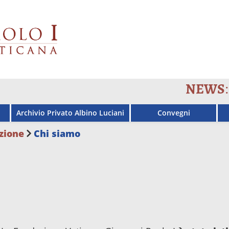
NEWS
: SA
Archivio Privato Albino Luciani
Convegni
zione
Chi siamo