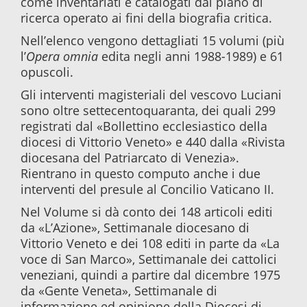
come inventariati e catalogati dal piano di
ricerca operato ai fini della biografia critica.
Nell’elenco vengono dettagliati 15 volumi (più
l’
Opera omnia
edita negli anni 1988-1989) e 61
opuscoli.
Gli interventi magisteriali del vescovo Luciani
sono oltre settecentoquaranta, dei quali 299
registrati dal «Bollettino ecclesiastico della
diocesi di Vittorio Veneto» e 440 dalla «Rivista
diocesana del Patriarcato di Venezia».
Rientrano in questo computo anche i due
interventi del presule al Concilio Vaticano II.
Nel Volume si dà conto dei 148 articoli editi
da «L’Azione», Settimanale diocesano di
Vittorio Veneto e dei 108 editi in parte da «La
voce di San Marco», Settimanale dei cattolici
veneziani, quindi a partire dal dicembre 1975
da «Gente Veneta», Settimanale di
informazione ed opinione della Diocesi di